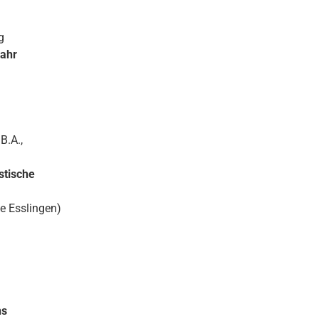
g
Jahr
B.A.,
stische
le Esslingen)
ns