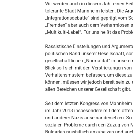
Wir werden auch in diesem Jahr einen Beit
tolerante Stadt Mannheim leisten. Die Ar
„Integrationsdebatte“ sind geprägt vom 
„Fremden“ aber auch dem Verharmlosen s
„Multikulti-Label“. Für uns heißt das Pro
Rassistische Einstellungen und Argumente
politischen Rand unserer Gesellschaft, son
gesellschaftlichen „Normalität“ in unsere
Blick soll sich mit den Verstrickungen von
Verhaltensmustern befassen, um diese zu
können, müssen wir jedoch bereit sein zu
allen Bereichen unserer Gesellschaft gibt.
Seit dem letzten Kongress von Mannheim
im Jahr 2013 insbesondere mit dem offe
und anderer Nazis auseinan­dersetzen. So 
sozialen Probleme durch den Zuzug von
Bulgarien rassistisch anzuheizen und au