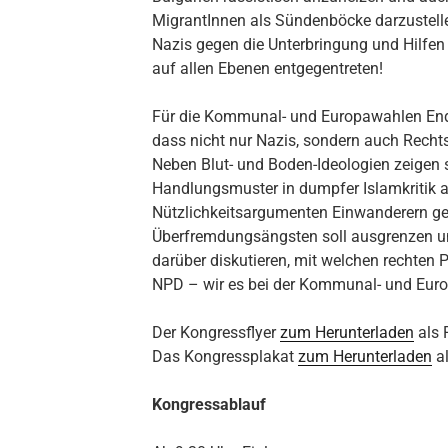
MigrantInnen als Sündenböcke darzustellen
Nazis gegen die Unterbringung und Hilfen 
auf allen Ebenen entgegentreten!
Für die Kommunal- und Europawahlen Ende
dass nicht nur Nazis, sondern auch Recht
Neben Blut- und Boden-Ideolo­gien zeigen 
Handlungsmuster in dumpfer Islamkritik a
Nützlichkeitsargumenten Einwanderern g
Überfremdungsängsten soll ausgrenzen un
darüber disku­tieren, mit welchen rechten 
NPD – wir es bei der Kommunal- und Eur
Der Kongressflyer
zum Herunterladen
als 
Das Kongressplakat
zum Herunterladen
al
Kongressablauf