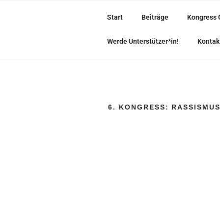
Zum
Inhalt
Start
Beiträge
Kongress 
springen
• BUNT, TOLERANT UND SOLID
Werde Unterstützer*in!
Kontak
6. KONGRESS: RASSISMU