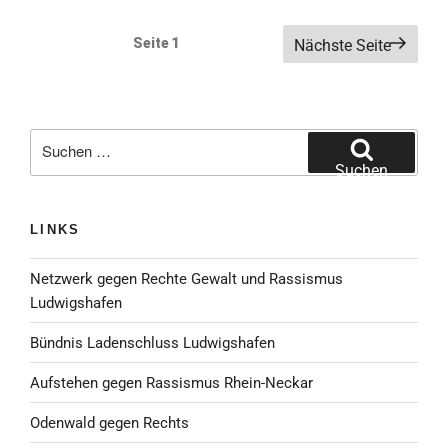
Seitennummerierung
Seite
1
Nächste Seite
der
Beiträge
Suche
nach:
Suchen
LINKS
Netzwerk gegen Rechte Gewalt und Rassismus
Ludwigshafen
Bündnis Ladenschluss Ludwigshafen
Aufstehen gegen Rassismus Rhein-Neckar
Odenwald gegen Rechts