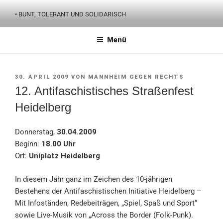
Zum
• BUNT, TOLERANT UND SOLIDARISCH
Inhalt
springen
Menü
VERÖFFENTLICHT
30. APRIL 2009
VON
MANNHEIM GEGEN RECHTS
AM
12. Antifaschistisches Straßenfest
Heidelberg
Donnerstag,
30.04.2009
Beginn:
18.00 Uhr
Ort:
Uniplatz Heidelberg
In diesem Jahr ganz im Zeichen des 10-jährigen
Bestehens der Antifaschistischen Initiative Heidelberg –
Mit Infoständen, Redebeiträgen, „Spiel, Spaß und Sport“
sowie Live-Musik von „Across the Border (Folk-Punk).