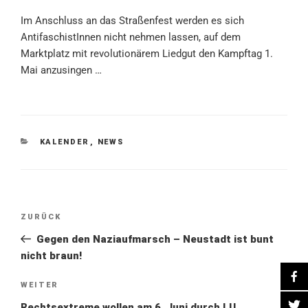
Im Anschluss an das Straßenfest werden es sich
AntifaschistInnen nicht nehmen lassen, auf dem
Marktplatz mit revolutionärem Liedgut den Kampftag 1.
Mai anzusingen …
KATEGORIEN
KALENDER
,
NEWS
Beitragsnavigation
Vorheriger
ZURÜCK
Beitrag
Gegen den Naziaufmarsch – Neustadt ist bunt
nicht braun!
Nächster
WEITER
Beitrag
Rechtsextreme wollen am 6. Juni durch LU