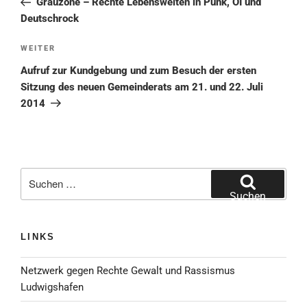
Grauzone – Rechte Lebenswelten in Punk, OI und
Deutschrock
Nächster
WEITER
Beitrag
Aufruf zur Kundgebung und zum Besuch der ersten
Sitzung des neuen Gemeinderats am 21. und 22. Juli
2014
Suche
nach:
Suchen
LINKS
Netzwerk gegen Rechte Gewalt und Rassismus
Ludwigshafen