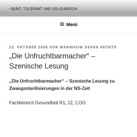
Zum
• BUNT, TOLERANT UND SOLIDARISCH
Inhalt
springen
Menü
VERÖFFENTLICHT
22. OKTOBER 2008
VON
MANNHEIM GEGEN RECHTS
AM
„Die Unfruchtbarmacher“ –
Szenische Lesung
„Die Unfruchtbarmacher“ – Szenische Lesung zu
Zwangssterilisierungen in der NS-Zeit
Fachbereich Gesundheit R1, 12, 1.OG