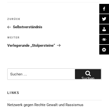
Beitragsnavigation
Vorheriger
ZURÜCK
Beitrag
Selbstverständnis
Nächster
WEITER
Beitrag
Verlegerunde „Stolpersteine“
Suche
nach:
Suchen
LINKS
Netzwerk gegen Rechte Gewalt und Rassismus