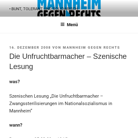
Zum
• BUNT, TOLERANT UND SOLIDARISCH
Inhalt
springen
Menü
VERÖFFENTLICHT
16. DEZEMBER 2008
VON
MANNHEIM GEGEN RECHTS
AM
Die Unfruchtbarmacher – Szenische
Lesung
was?
Szenischen Lesung „Die Unfruchtbarmacher –
Zwangssterilisierungen im Nationalsozialismus in
Mannheim“
wann?