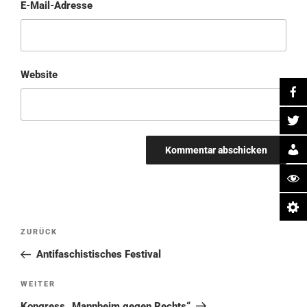
E-Mail-Adresse
Website
Beitragsnavigation
Vorheriger
ZURÜCK
Beitrag
Antifaschistisches Festival
Nächster
WEITER
Beitrag
Kongress „Mannheim gegen Rechts“