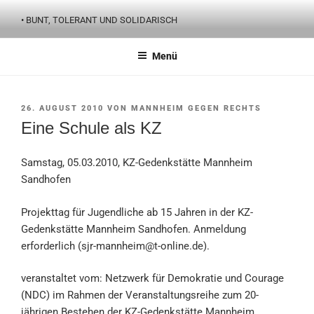
Zum
• BUNT, TOLERANT UND SOLIDARISCH
Inhalt
springen
Menü
VERÖFFENTLICHT
26. AUGUST 2010
VON
MANNHEIM GEGEN RECHTS
AM
Eine Schule als KZ
Samstag, 05.03.2010, KZ-Gedenkstätte Mannheim
Sandhofen
Projekttag für Jugendliche ab 15 Jahren in der KZ-
Gedenkstätte Mannheim Sandhofen. Anmeldung
erforderlich (sjr-mannheim@t-online.de).
veranstaltet vom: Netzwerk für Demokratie und Courage
(NDC) im Rahmen der Veranstaltungsreihe zum 20-
jährigen Bestehen der KZ-Gedenkstätte Mannheim