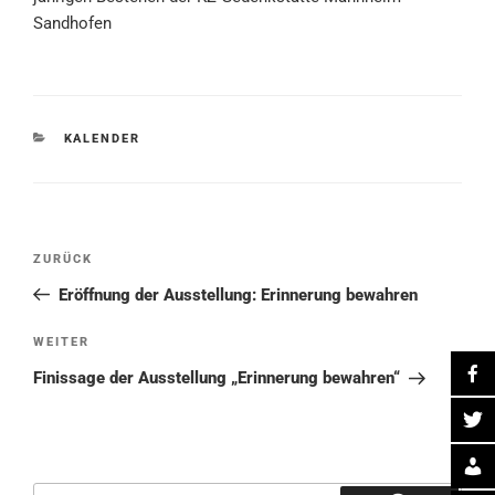
Sandhofen
KATEGORIEN
KALENDER
Beitragsnavigation
Vorheriger
ZURÜCK
Beitrag
Eröffnung der Ausstellung: Erinnerung bewahren
Nächster
WEITER
Beitrag
Finissage der Ausstellung „Erinnerung bewahren“
Suche