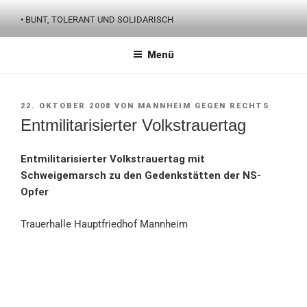
Zum
• BUNT, TOLERANT UND SOLIDARISCH
Inhalt
springen
Menü
VERÖFFENTLICHT
22. OKTOBER 2008
VON
MANNHEIM GEGEN RECHTS
AM
Entmilitarisierter Volkstrauertag
Entmilitarisierter Volkstrauertag mit
Schweigemarsch zu den Gedenkstätten der NS-
Opfer
Trauerhalle Hauptfriedhof Mannheim