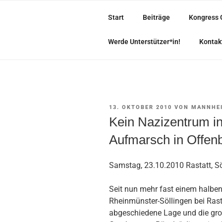
Zum
Inhalt
Start
Beiträge
Kongress 
springen
• BUNT, TOLERANT UND SOLID
Werde Unterstützer*in!
Kontak
VERÖFFENTLICHT
13. OKTOBER 2010
VON
MANNHEI
AM
Kein Nazizentrum in
Aufmarsch in Offen
Samstag, 23.10.2010 Rastatt, S
Seit nun mehr fast einem halben
Rheinmünster-Söllingen bei Rasta
abgeschiedene Lage und die gr