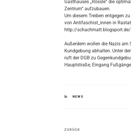
Gasthauses „Rössle“ die optima
Zentrum“ aufzubauen.
Um diesem Treiben entgegen zu w
von Antifaschist_innen in Rastat
http://schachmatt.blogsport.de/
Außerdem wollen die Nazis am S
Kundgebung abhalten. Unter dem
ruft der DGB zu Gegenkundgebu
Hauptstraße, Eingang Fußgäng
KATEGORIEN
NEWS
Beitragsnavigation
Vorheriger
ZURÜCK