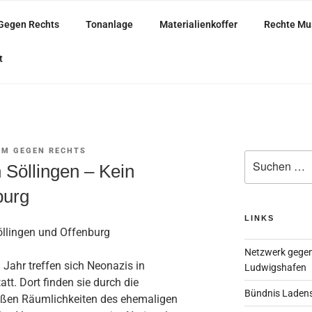
Gegen Rechts
Tonanlage
Materialienkoffer
Rechte Mu
ARISCH
t
M GEGEN RECHTS
Suche
 Söllingen – Kein
nach:
burg
LINKS
öllingen und Offenburg
Netzwerk gegen
 Jahr treffen sich Neonazis in
Ludwigshafen
tt. Dort finden sie durch die
Bündnis Laden
oßen Räumlichkeiten des ehemaligen