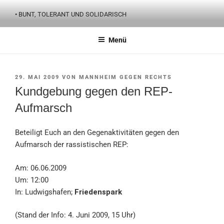
Zum
• BUNT, TOLERANT UND SOLIDARISCH
Inhalt
springen
Menü
VERÖFFENTLICHT
29. MAI 2009
VON
MANNHEIM GEGEN RECHTS
AM
Kundgebung gegen den REP-
Aufmarsch
Beteiligt Euch an den Gegenaktivitäten gegen den
Aufmarsch der rassistischen REP:
Am: 06.06.2009
Um: 12:00
In: Ludwigshafen;
Friedenspark
(Stand der Info: 4. Juni 2009, 15 Uhr)