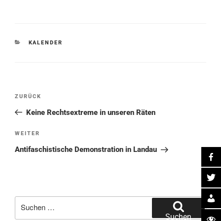
KATEGORIEN
KALENDER
Beitragsnavigation
Vorheriger
ZURÜCK
Beitrag
Keine Rechtsextreme in unseren Räten
Nächster
WEITER
Beitrag
Antifaschistische Demonstration in Landau
Suche
nach:
Suchen