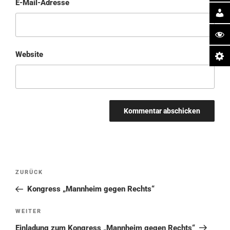
E-Mail-Adresse
Website
Beitragsnavigation
Vorheriger
ZURÜCK
Beitrag
Kongress „Mannheim gegen Rechts“
Nächster
WEITER
Beitrag
Einladung zum Kongress „Mannheim gegen Rechts“