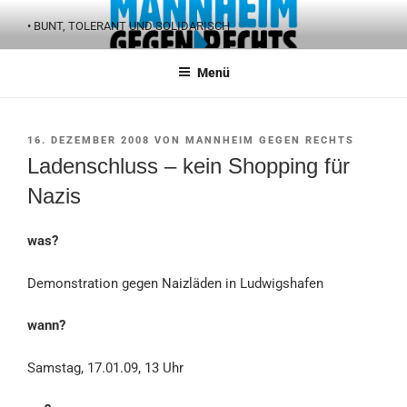
Zum
• BUNT, TOLERANT UND SOLIDARISCH
Inhalt
springen
Menü
VERÖFFENTLICHT
16. DEZEMBER 2008
VON
MANNHEIM GEGEN RECHTS
AM
Ladenschluss – kein Shopping für
Nazis
was?
Demonstration gegen Naizläden in Ludwigshafen
wann?
Samstag, 17.01.09, 13 Uhr