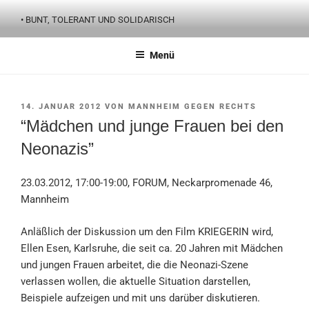
Zum
• BUNT, TOLERANT UND SOLIDARISCH
Inhalt
springen
Menü
VERÖFFENTLICHT
14. JANUAR 2012
VON
MANNHEIM GEGEN RECHTS
AM
“Mädchen und junge Frauen bei den
Neonazis”
23.03.2012, 17:00-19:00, FORUM, Neckarpromenade 46,
Mannheim
Anläßlich der Diskussion um den Film KRIEGERIN wird,
Ellen Esen, Karlsruhe, die seit ca. 20 Jahren mit Mädchen
und jungen Frauen arbeitet, die die Neonazi-Szene
verlassen wollen, die aktuelle Situation darstellen,
Beispiele aufzeigen und mit uns darüber diskutieren.