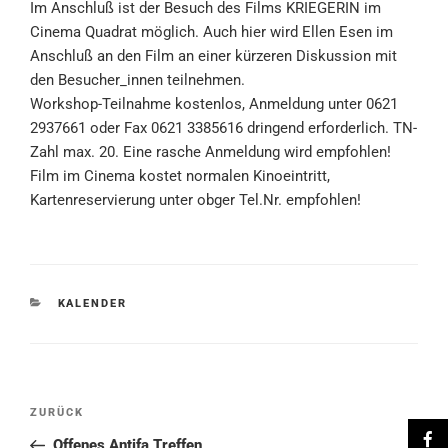
Im Anschluß ist der Besuch des Films KRIEGERIN im
Cinema Quadrat möglich. Auch hier wird Ellen Esen im
Anschluß an den Film an einer kürzeren Diskussion mit
den Besucher_innen teilnehmen.
Workshop-Teilnahme kostenlos, Anmeldung unter 0621
2937661 oder Fax 0621 3385616 dringend erforderlich. TN-
Zahl max. 20. Eine rasche Anmeldung wird empfohlen!
Film im Cinema kostet normalen Kinoeintritt,
Kartenreservierung unter obger Tel.Nr. empfohlen!
KATEGORIEN
KALENDER
Beitragsnavigation
Vorheriger
ZURÜCK
Beitrag
Offenes Antifa Treffen