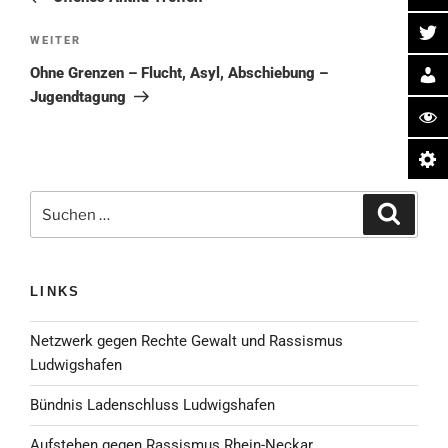
Nächster
WEITER
Beitrag
Ohne Grenzen – Flucht, Asyl, Abschiebung –
Jugendtagung
Suche
Suchen
nach:
LINKS
Netzwerk gegen Rechte Gewalt und Rassismus
Ludwigshafen
Bündnis Ladenschluss Ludwigshafen
Aufstehen gegen Rassismus Rhein-Neckar