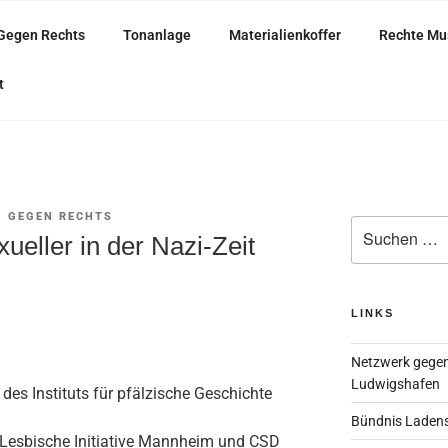
Gegen Rechts
Tonanlage
Materialienkoffer
Rechte Mu
ARISCH
t
 GEGEN RECHTS
Suche
eller in der Nazi-Zeit
nach:
LINKS
Netzwerk gegen
Ludwigshafen
 des Instituts für pfälzische Geschichte
Bündnis Laden
-Lesbische Initiative Mannheim und CSD