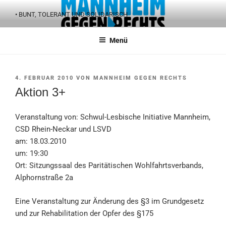
Zum
• BUNT, TOLERANT UND SOLIDARISCH
Inhalt
springen
Menü
VERÖFFENTLICHT
4. FEBRUAR 2010
VON
MANNHEIM GEGEN RECHTS
AM
Aktion 3+
Veranstaltung von: Schwul-Lesbische Initiative Mannheim,
CSD Rhein-Neckar und LSVD
am: 18.03.2010
um: 19:30
Ort: Sitzungssaal des Paritätischen Wohlfahrtsverbands,
Alphornstraße 2a
Eine Veranstaltung zur Änderung des §3 im Grundgesetz
und zur Rehabilitation der Opfer des §175