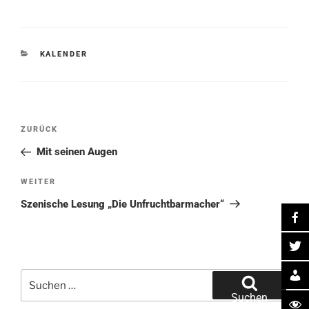
KATEGORIEN
KALENDER
Beitragsnavigation
Vorheriger
ZURÜCK
Beitrag
Mit seinen Augen
Nächster
WEITER
Beitrag
Szenische Lesung „Die Unfruchtbarmacher“
Suche
nach:
Suchen