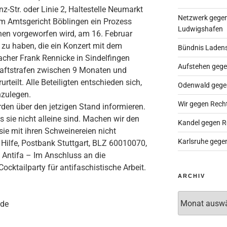
enz-Str. oder Linie 2, Haltestelle Neumarkt
Netzwerk gegen
m Amtsgericht Böblingen ein Prozess
Ludwigshafen
nen vorgeworfen wird, am 16. Februar
zu haben, die ein Konzert mit dem
Bündnis Laden
acher Frank Rennicke in Sindelfingen
Aufstehen gege
Haftstrafen zwischen 9 Monaten und
teilt. Alle Beteiligten entschieden sich,
Odenwald gege
nzulegen.
Wir gegen Rech
rden über den jetzigen Stand informieren.
 sie nicht alleine sind. Machen wir den
Kandel gegen R
sie mit ihren Schweinereien nicht
Karlsruhe gege
Hilfe, Postbank Stuttgart, BLZ 60010070,
i Antifa – Im Anschluss an die
Cocktailparty für antifaschistische Arbeit.
ARCHIV
Archiv
.de