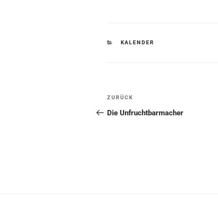
KATEGORIEN
KALENDER
Beitragsnavigation
Vorheriger
ZURÜCK
Beitrag
Die Unfruchtbarmacher