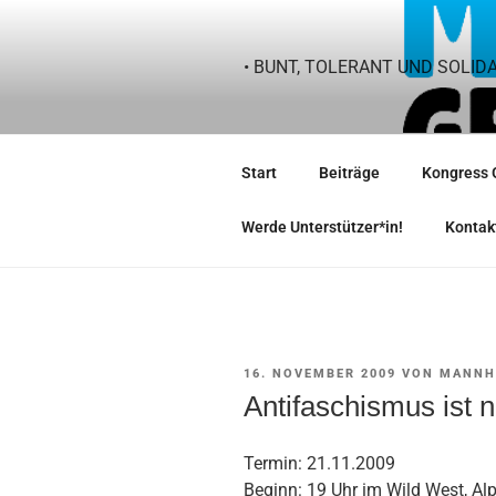
Zum
Inhalt
springen
• BUNT, TOLERANT UND SOLID
Start
Beiträge
Kongress 
Werde Unterstützer*in!
Kontak
VERÖFFENTLICHT
16. NOVEMBER 2009
VON
MANNH
AM
Antifaschismus ist n
Termin: 21.11.2009
Beginn: 19 Uhr im Wild West, Al