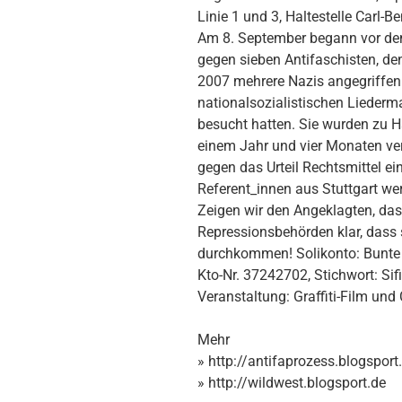
Linie 1 und 3, Haltestelle Carl-B
Am 8. September begann vor de
gegen sieben Antifaschisten, de
2007 mehrere Nazis angegriffen 
nationalsozialistischen Liederm
besucht hatten. Sie wurden zu 
einem Jahr und vier Monaten verur
gegen das Urteil Rechtsmittel ei
Referent_innen aus Stuttgart we
Zeigen wir den Angeklagten, dass
Repressionsbehörden klar, dass 
durchkommen! Solikonto: Bunte 
Kto-Nr. 37242702, Stichwort: Sif
Veranstaltung: Graffiti-Film und 
Mehr
» http://antifaprozess.blogsport
» http://wildwest.blogsport.de