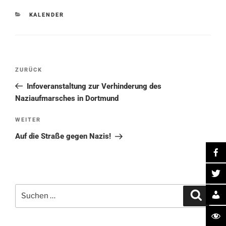
KATEGORIEN
KALENDER
Beitragsnavigation
Vorheriger
ZURÜCK
Beitrag
Infoveranstaltung zur Verhinderung des
Naziaufmarsches in Dortmund
Nächster
WEITER
Beitrag
Auf die Straße gegen Nazis!
Suche
Suchen
nach: