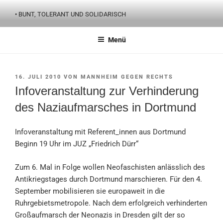
Zum
• BUNT, TOLERANT UND SOLIDARISCH
Inhalt
springen
Menü
VERÖFFENTLICHT
16. JULI 2010
VON
MANNHEIM GEGEN RECHTS
AM
Infoveranstaltung zur Verhinderung
des Naziaufmarsches in Dortmund
Infoveranstaltung mit Referent_innen aus Dortmund
Beginn 19 Uhr im JUZ „Friedrich Dürr“
Zum 6. Mal in Folge wollen Neofaschisten anlässlich des
Antikriegstages durch Dortmund marschieren. Für den 4.
September mobilisieren sie europaweit in die
Ruhrgebietsmetropole. Nach dem erfolgreich verhinderten
Großaufmarsch der Neonazis in Dresden gilt der so