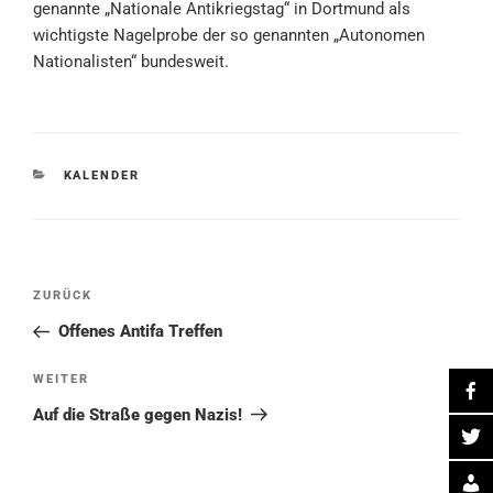
genannte „Nationale Antikriegstag“ in Dortmund als
wichtigste Nagelprobe der so genannten „Autonomen
Nationalisten“ bundesweit.
KATEGORIEN
KALENDER
Beitragsnavigation
Vorheriger
ZURÜCK
Beitrag
Offenes Antifa Treffen
Nächster
WEITER
Beitrag
Auf die Straße gegen Nazis!