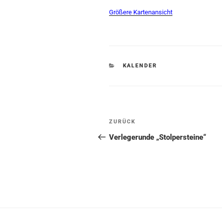
Größere Kartenansicht
KATEGORIEN
KALENDER
Beitragsnavigation
Vorheriger
ZURÜCK
Beitrag
Verlegerunde „Stolpersteine“