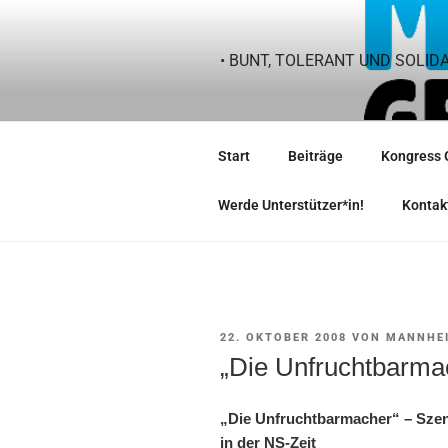
Zum
Inhalt
springen
• BUNT, TOLERANT UND SOLID
Start
Beiträge
Kongress 
Werde Unterstützer*in!
Kontak
VERÖFFENTLICHT
22. OKTOBER 2008
VON
MANNHEI
AM
„Die Unfruchtbarma
„Die Unfruchtbarmacher“ – Szen
in der NS-Zeit