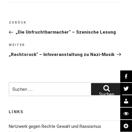
Beitragsnavigation
Vorheriger
ZURÜCK
Beitrag
„Die Unfruchtbarmacher“ – Szenische Lesung
Nächster
WEITER
Beitrag
„Rechtsrock“ – Infoveranstaltung zu Nazi-Musik
Suche
nach:
Suchen
LINKS
Netzwerk gegen Rechte Gewalt und Rassismus