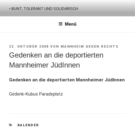
Zum
• BUNT, TOLERANT UND SOLIDARISCH
Inhalt
springen
Menü
VERÖFFENTLICHT
22. OKTOBER 2008
VON
MANNHEIM GEGEN RECHTS
AM
Gedenken an die deportierten
Mannheimer JüdInnen
Gedenken an die deportierten Mannheimer JüdInnen
Gedenk-Kubus Paradeplatz
KATEGORIEN
KALENDER