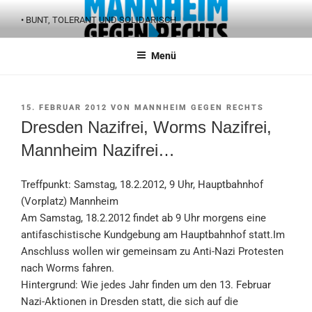
Zum
• BUNT, TOLERANT UND SOLIDARISCH
Inhalt
springen
Menü
VERÖFFENTLICHT
15. FEBRUAR 2012
VON
MANNHEIM GEGEN RECHTS
AM
Dresden Nazifrei, Worms Nazifrei,
Mannheim Nazifrei…
Treffpunkt: Samstag, 18.2.2012, 9 Uhr, Hauptbahnhof
(Vorplatz) Mannheim
Am Samstag, 18.2.2012 findet ab 9 Uhr morgens eine
antifaschistische Kundgebung am Hauptbahnhof statt.Im
Anschluss wollen wir gemeinsam zu Anti-Nazi Protesten
nach Worms fahren.
Hintergrund: Wie jedes Jahr finden um den 13. Februar
Nazi-Aktionen in Dresden statt, die sich auf die