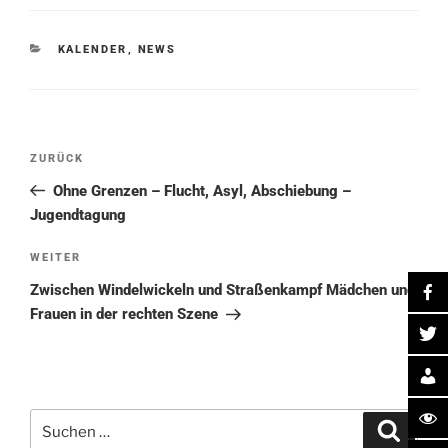
KATEGORIEN
KALENDER
,
NEWS
Beitragsnavigation
Vorheriger
ZURÜCK
Beitrag
Ohne Grenzen – Flucht, Asyl, Abschiebung –
Jugendtagung
Nächster
WEITER
Beitrag
Zwischen Windelwickeln und Straßenkampf Mädchen und
Frauen in der rechten Szene
Suche
Suchen
nach: