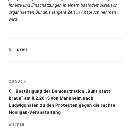
Inhalte und Einschätzungen in einem basisdemokratisch
organisierten Bündnis längere Zeit in Anspruch nehmen
wird.
KATEGORIEN
NEWS
Beitragsnavigation
Vorheriger
ZURÜCK
Beitrag
Bestätigung der Demonstration „Bunt statt
braun“ am 8.2.2015 von Mannheim nach
Ludwigshafen zu den Protesten gegen die rechte
Hooligan-Veranstaltung
Nächster
WEITER