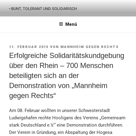
Zum
• BUNT, TOLERANT UND SOLIDARISCH
Inhalt
springen
Menü
VERÖFFENTLICHT
11. FEBRUAR 2015
VON
MANNHEIM GEGEN RECHTS
AM
Erfolgreiche Solidaritätskundgebung
über den Rhein – 700 Menschen
beteiligten sich an der
Demonstration von „Mannheim
gegen Rechts“
Am 08. Februar wollten in unserer Schwesterstadt
Ludwigshafen rechte Hooligans des Vereins „Gemeinsam
stark Deutschland e.V.“ eine Demonstration durchführen.
Der Verein in Gründung, ein Abspaltung der Hogesa