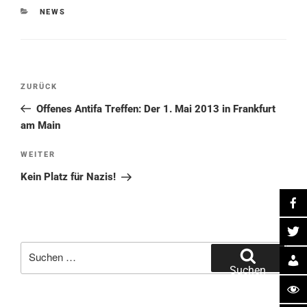
KATEGORIEN
NEWS
Beitragsnavigation
Vorheriger
ZURÜCK
Beitrag
Offenes Antifa Treffen: Der 1. Mai 2013 in Frankfurt
am Main
Nächster
WEITER
Beitrag
Kein Platz für Nazis!
Suche
nach:
Suchen