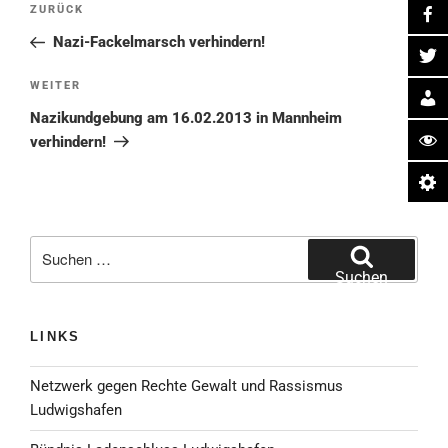
Vorheriger
ZURÜCK
Beitrag
Nazi-Fackelmarsch verhindern!
Nächster
WEITER
Beitrag
Nazikundgebung am 16.02.2013 in Mannheim
verhindern!
Suche
nach:
Suchen
LINKS
Netzwerk gegen Rechte Gewalt und Rassismus
Ludwigshafen