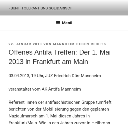
Zum
• BUNT, TOLERANT UND SOLIDARISCH
Inhalt
springen
Menü
VERÖFFENTLICHT
22. JANUAR 2013
VON
MANNHEIM GEGEN RECHTS
AM
Offenes Antifa Treffen: Der 1. Mai
2013 in Frankfurt am Main
03.04.2013, 19 Uhr, JUZ Friedrich Dürr Mannheim
veranstaltet vom AK Antifa Mannheim
Referent_innen der antifaschistischen Gruppe turn*left
berichten von der Mobilisierung gegen den geplanten
Naziaufmarsch am 1. Mai diesen Jahres in
Frankfurt/Main. Wie in den Jahren zurvor in Heilbronn