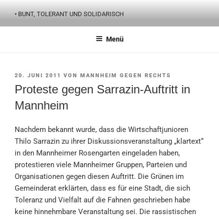
Zum
• BUNT, TOLERANT UND SOLIDARISCH
Inhalt
springen
Menü
VERÖFFENTLICHT
20. JUNI 2011
VON
MANNHEIM GEGEN RECHTS
AM
Proteste gegen Sarrazin-Auftritt in
Mannheim
Nachdem bekannt wurde, dass die Wirtschaftjunioren
Thilo Sarrazin zu ihrer Diskussionsveranstaltung „klartext“
in den Mannheimer Rosengarten eingeladen haben,
protestieren viele Mannheimer Gruppen, Parteien und
Organisationen gegen diesen Auftritt. Die Grünen im
Gemeinderat erklärten, dass es für eine Stadt, die sich
Toleranz und Vielfalt auf die Fahnen geschrieben habe
keine hinnehmbare Veranstaltung sei. Die rassistischen