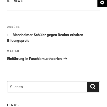
KATEGORIEN
NEWS
Beitragsnavigation
Vorheriger
ZURÜCK
Beitrag
Mannheimer Schüler gegen Rechts erhalten
Bildungspreis
Nächster
WEITER
Beitrag
Einführung in Faschismustheorien
Suche
Suchen
nach:
LINKS