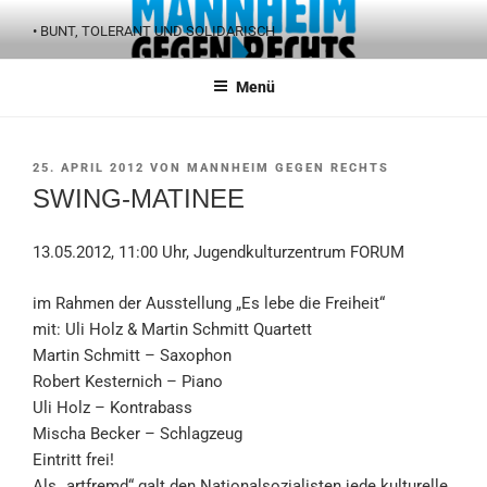
Zum
• BUNT, TOLERANT UND SOLIDARISCH
Inhalt
springen
Menü
VERÖFFENTLICHT
25. APRIL 2012
VON
MANNHEIM GEGEN RECHTS
AM
SWING-MATINEE
13.05.2012, 11:00 Uhr, Jugendkulturzentrum FORUM
im Rahmen der Ausstellung „Es lebe die Freiheit“
mit: Uli Holz & Martin Schmitt Quartett
Martin Schmitt – Saxophon
Robert Kesternich – Piano
Uli Holz – Kontrabass
Mischa Becker – Schlagzeug
Eintritt frei!
Als „artfremd“ galt den Nationalsozialisten jede kulturelle