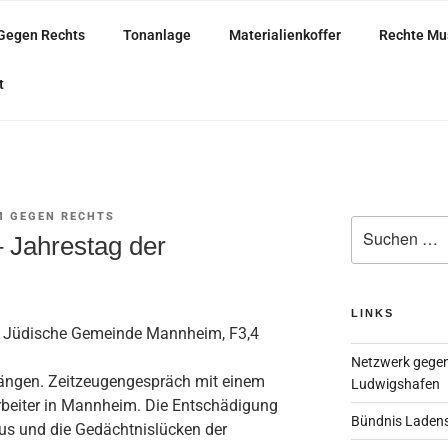
Gegen Rechts
Tonanlage
Materialienkoffer
Rechte Mu
ARISCH
t
 GEGEN RECHTS
Suche
 Jahrestag der
nach:
LINKS
r, Jüdische Gemeinde Mannheim, F3,4
Netzwerk gegen
ängen. Zeitzeugengespräch mit einem
Ludwigshafen
beiter in Mannheim. Die Entschädigung
Bündnis Laden
us und die Gedächtnislücken der