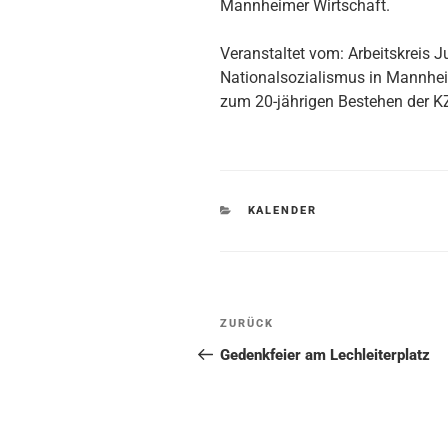
Mannheimer Wirtschaft.
Veranstaltet vom: Arbeitskreis J
Nationalsozialismus in Mannhe
zum 20-jährigen Bestehen der 
KATEGORIEN
KALENDER
Beitragsnavigation
Vorheriger
ZURÜCK
Beitrag
Gedenkfeier am Lechleiterplatz