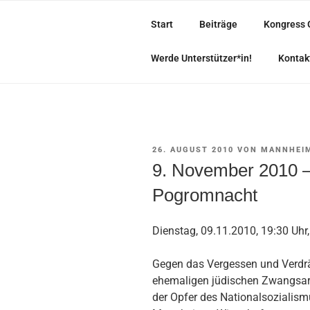
Zum
Inhalt
Start
Beiträge
Kongress 
springen
• BUNT, TOLERANT UND SOLID
Werde Unterstützer*in!
Kontak
VERÖFFENTLICHT
26. AUGUST 2010
VON
MANNHEIM
AM
9. November 2010 –
Pogromnacht
Dienstag, 09.11.2010, 19:30 Uh
Gegen das Vergessen und Verdr
ehemaligen jüdischen Zwangsar
der Opfer des Nationalsozialism