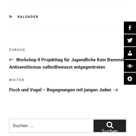
KATEGORIEN
KALENDER
Beitragsnavigation
Vorheriger
ZURÜCK
Beitrag
Workshop II Projekttag für Jugendliche Kein Bammel!
Antisemitismus selbstBewusst entgegentreten
Nächster
WEITER
Beitrag
Fisch und Vogel – Begegnungen mit jungen Juden
Suche
nach:
Suchen