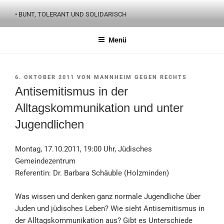
Zum
• BUNT, TOLERANT UND SOLIDARISCH
Inhalt
springen
Menü
VERÖFFENTLICHT
6. OKTOBER 2011
VON
MANNHEIM GEGEN RECHTS
AM
Antisemitismus in der
Alltagskommunikation und unter
Jugendlichen
Montag, 17.10.2011, 19:00 Uhr, Jüdisches
Gemeindezentrum
Referentin: Dr. Barbara Schäuble (Holzminden)
Was wissen und denken ganz normale Jugendliche über
Juden und jüdisches Leben? Wie sieht Antisemitismus in
der Alltagskommunikation aus? Gibt es Unterschiede