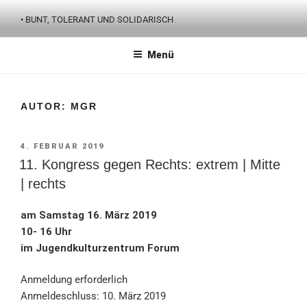
Zum
• BUNT, TOLERANT UND SOLIDARISCH
Inhalt
springen
Menü
AUTOR:
MGR
VERÖFFENTLICHT
4. FEBRUAR 2019
AM
11. Kongress gegen Rechts: extrem | Mitte
| rechts
am Samstag 16. März 2019
10- 16 Uhr
im Jugendkulturzentrum Forum
Anmeldung erforderlich
Anmeldeschluss: 10. März 2019