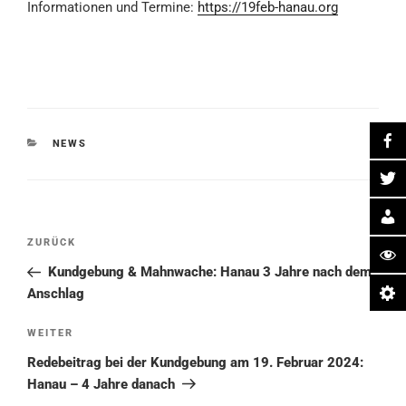
Informationen und Termine:
https://19feb-hanau.org
KATEGORIEN
NEWS
Beitragsnavigation
Vorheriger
ZURÜCK
Beitrag
Kundgebung & Mahnwache: Hanau 3 Jahre nach dem
Anschlag
Nächster
WEITER
Beitrag
Redebeitrag bei der Kundgebung am 19. Februar 2024:
Hanau – 4 Jahre danach