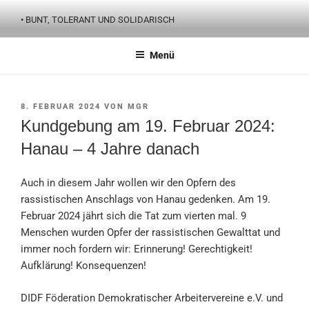
Zum
• BUNT, TOLERANT UND SOLIDARISCH
Inhalt
springen
Menü
VERÖFFENTLICHT
8. FEBRUAR 2024
VON
MGR
AM
Kundgebung am 19. Februar 2024:
Hanau – 4 Jahre danach
Auch in diesem Jahr wollen wir den Opfern des
rassistischen Anschlags von Hanau gedenken. Am 19.
Februar 2024 jährt sich die Tat zum vierten mal. 9
Menschen wurden Opfer der rassistischen Gewalttat und
immer noch fordern wir: Erinnerung! Gerechtigkeit!
Aufklärung! Konsequenzen!
DIDF Föderation Demokratischer Arbeitervereine e.V. und