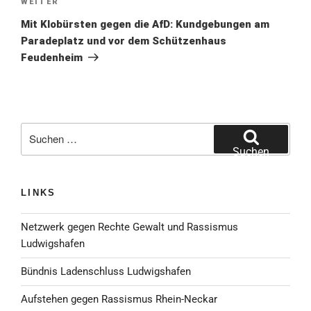
Nächster
WEITER
Beitrag
Mit Klobürsten gegen die AfD: Kundgebungen am
Paradeplatz und vor dem Schützenhaus
Feudenheim
Suche
nach:
Suchen
LINKS
Netzwerk gegen Rechte Gewalt und Rassismus
Ludwigshafen
Bündnis Ladenschluss Ludwigshafen
Aufstehen gegen Rassismus Rhein-Neckar