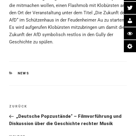
die mitmachen wollen, einen Flashmob mit Klobürsten an
den Ort der Veranstaltung unter dem Titel „Die Zukunft der
AfD“ im Schützenhaus in der Feudenheimer Au zu starten.
Es wird aufgerufen Klobürsten mitzubringen um damit die
Zukunft der AfD symbolisch restlos in den Gully der
Geschichte zu spülen.
KATEGORIEN
NEWS
Beitragsnavigation
Vorheriger
ZURÜCK
Beitrag
„Deutsche Popzustände“ – Filmvorführung und
Diskussion über die Geschichte rechter Musik